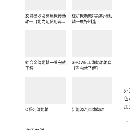
旋耕機收割機農機傳動
旋耕機農機精鍛鋼傳動
軸—【動力足使用壽命
軸—展好制造
久】
鋁合金傳動軸—看完就
SHOWELL傳動軸軸套
了解
【看完就了解】
外
色
加
C系列傳動軸
新能源汽車傳動軸
上