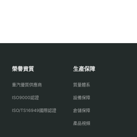
榮譽資質
生產保障
重汽優質供應商
質量體系
ISO9000認證
設備保障
ISO/TS16949國際認證
倉儲保障
產品視頻