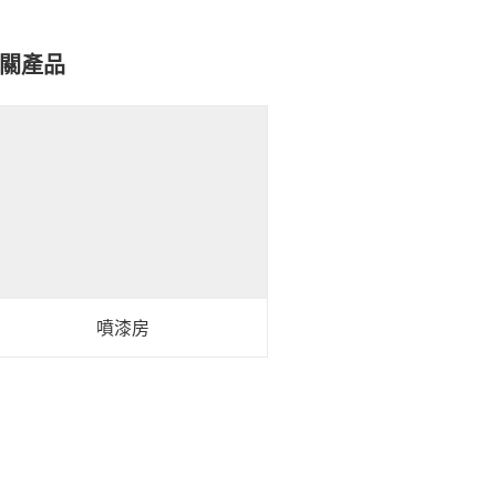
關產品
噴漆房