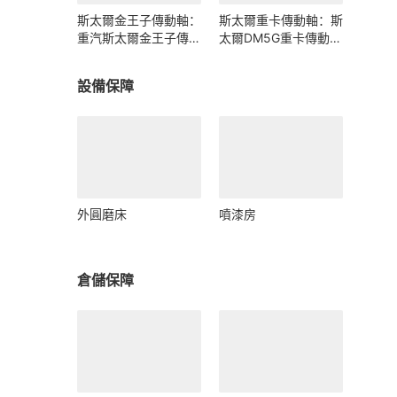
斯太爾金王子傳動軸：
斯太爾重卡傳動軸：斯
重汽斯太爾金王子傳動
太爾DM5G重卡傳動軸
軸多少錢、價格、生產
多少錢/價格/生產廠家
廠家
設備保障
外圓磨床
噴漆房
倉儲保障