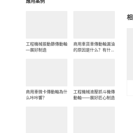
應用案例
相
工程機械振動篩傳動軸
商用車貨車傳動軸漏油
—展好制造
的原因是什么？有什么
影響？
商用車微卡傳動軸為什
工程機械液壓抓斗機傳
么咔咔響？
動軸——展好匠心制造