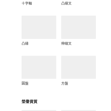
十字軸
凸緣叉
凸緣
伸縮叉
圓盤
方盤
榮譽資質