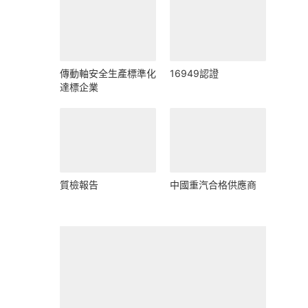
傳動軸安全生產標準化
16949認證
達標企業
質檢報告
中國重汽合格供應商