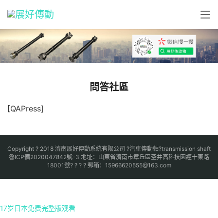
問答社區
[QAPress]
Copyright ? 2018 濟南展好傳動系統有限公司
?汽車傳動軸?
transmission shaft
魯ICP備2020047842號-3
地址：山東省濟南市章丘區圣井高科技園經十東路
18001號? ? ? ? 郵箱：15966620555@163.com
17岁日本免费完整版观看