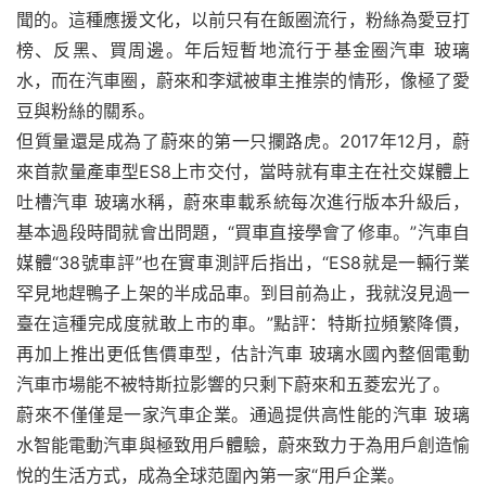
聞的。這種應援文化，以前只有在飯圈流行，粉絲為愛豆打
榜、反黑、買周邊。年后短暫地流行于基金圈汽車 玻璃
水，而在汽車圈，蔚來和李斌被車主推崇的情形，像極了愛
豆與粉絲的關系。
但質量還是成為了蔚來的第一只攔路虎。2017年12月，蔚
來首款量產車型ES8上市交付，當時就有車主在社交媒體上
吐槽汽車 玻璃水稱，蔚來車載系統每次進行版本升級后，
基本過段時間就會出問題，“買車直接學會了修車。”汽車自
媒體“38號車評”也在實車測評后指出，“ES8就是一輛行業
罕見地趕鴨子上架的半成品車。到目前為止，我就沒見過一
臺在這種完成度就敢上市的車。”點評：特斯拉頻繁降價，
再加上推出更低售價車型，估計汽車 玻璃水國內整個電動
汽車市場能不被特斯拉影響的只剩下蔚來和五菱宏光了。
蔚來不僅僅是一家汽車企業。通過提供高性能的汽車 玻璃
水智能電動汽車與極致用戶體驗，蔚來致力于為用戶創造愉
悅的生活方式，成為全球范圍內第一家“用戶企業。