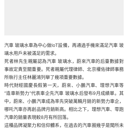
汽車 玻璃水車為中心做IoT設備，再通過手機來滿足汽車 玻
璃水用戶未被滿足的需求。
死者林先生親屬認為汽車 玻璃水，蔚來汽車的后臺數據對
事故定責至關重要。死者親屬代理律師、北京權佑律師事務
所執行主任林麗鴻列舉了幾項重要數據。
時代財經國慶長假第一天，蔚來、小鵬汽車、理想汽車等
“造車新勢力”代表車企先汽車 玻璃水后發布9月成績單。其
中，蔚來、小鵬汽車成為率先突破萬輛月銷的新勢力車企，
哪吒汽車亦再創品牌月銷新高。相比之下，理想汽車、零跑
汽車的銷量表現較8月有所回落。
這種品牌凝聚力和信仰體系，在過去的汽車圈幾乎是聞所未