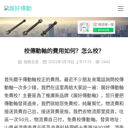
校傳動軸的費用如何？怎么校？
技術交流
2022年1月19日 上午11:13
3442
首先關于傳動軸校正的費用。最近不少朋友來電話詢問校傳
動軸一次多少錢，我們在這里再給大家說一遍：展好傳動軸
免費校！主要是為了推廣新品牌《展好傳動軸》，您只要把
傳動軸發貨過來，我們就給您免費校，純屬幫忙。物流費和
接送貨費自己出，接送貨費是指，我們去物流那里提貨，往
返一次50元，物流費自己付，免費校傳動軸。發貨地址：
山東省濟南市章丘區圣井高科技園經十東路18001號，濟南