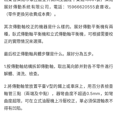
展好傳動系統有限公司，電話：15966620555倉庫收。
（零件更換另收費成本費）。
其次傳動軸校正的機器是什么樣的。展好傳動平衡機有兩
種，臥式傳動軸平衡機和立式傳動軸平衡機，可根據需要校
正的實際情況來選擇。
最后校正傳動軸具體步驟是什么。展好分為五步。
1.按傳動軸結構拆卸傳動軸，取出萬向節并對各不零件進行
解體、清洗、檢查。
2.將傳動軸管放置平臺V型的鐵上或車床上，用百分表檢查
軸管三點（兩端及中點），器彎曲度不超過0.5mm，如彎
曲度超限，可在立式油壓機上冷壓校正，單必須保證軸表不
得有凹陷。